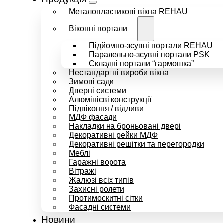
Металопластикові вікна REHAU
Віконні портали
Підйомно-зсувні портали REHAU
Паралельно-зсувні портали PSK
Складні портали “гармошка”
Нестандартні вироби вікна
Зимові сади
Дверні системи
Алюмінієві конструкції
Підвіконня / відливи
МДФ фасади
Накладки на броньовані двері
Декоративні рейки МДФ
Декоративні решітки та перегородки
Меблі
Гаражні ворота
Вітражі
Жалюзі всіх типів
Захисні ролети
Протимоскитні сітки
Фасадні системи
Новини