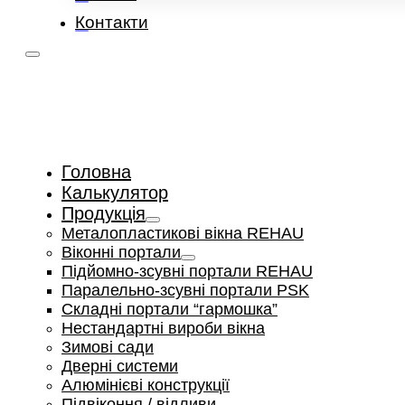
Контакти
Головна
Калькулятор
Продукція
Металопластикові вікна REHAU
Віконні портали
Підйомно-зсувні портали REHAU
Паралельно-зсувні портали PSK
Складні портали “гармошка”
Нестандартні вироби вікна
Зимові сади
Дверні системи
Алюмінієві конструкції
Підвіконня / відливи