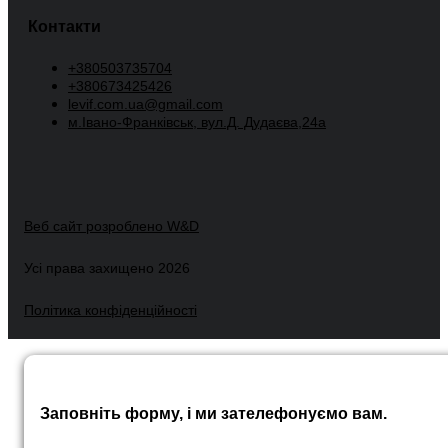
Контакти
+380503735704
+380673425426
levif.com.ua@gmail.com
м.Івано-Франківськ, вул.Д. Дудаєва,24а
Веб сайт розроблено W&D
Усі права захищено 2026
Політика конфіденційності
Заповніть форму, і ми зателефонуємо вам.