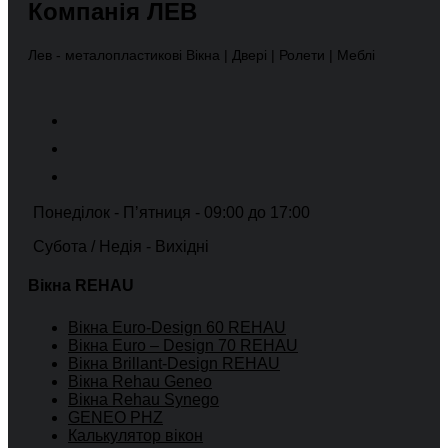
Компанія ЛЕВ
Лев - металопластикові Вікна | Двері | Ролети | Меблі
Понеділок - Пʼятниця - 09:00 до 17:00
Субота / Недія - Вихідні
Вікна REHAU
Вікна Euro-Design 60 REHAU
Вікна Euro – Design 70 REHAU
Вікна Brillant-Design REHAU
Вікна Rehau Geneo
Вікна Rehau Synego
GENEO PHZ
Калькулятор вікон